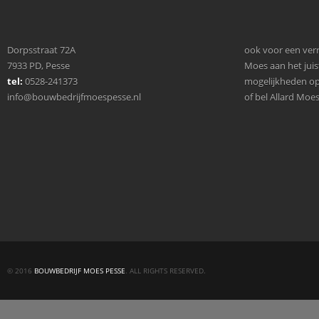
Dorpsstraat 72A
ook voor een verr
7933 PD, Pesse
Moes aan het juist
tel:
0528-241373
mogelijkheden o
info@bouwbedrijfmoespesse.nl
of bel Allard Moe
© 2016
BOUWBEDRIJF MOES PESSE
. ALL RIGHTS RESERVED.