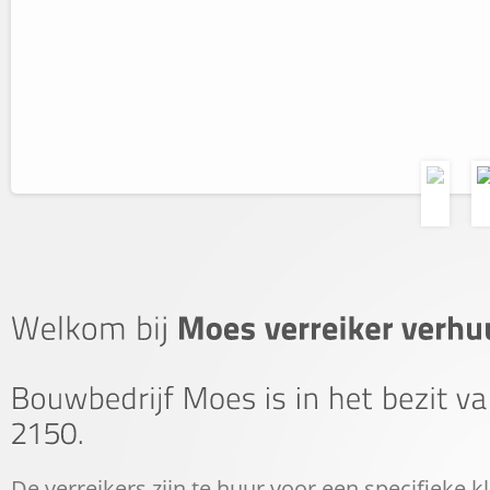
Onz
van
efficiënt d
De verreikers zijn te huur voor een specifieke k